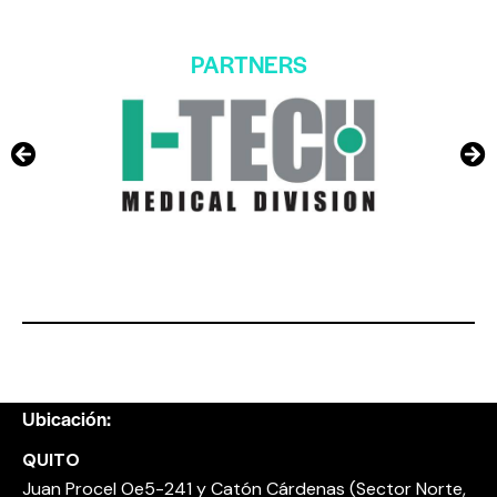
PARTNERS
Ubicación:
QUITO
Juan Procel Oe5-241 y Catón Cárdenas (Sector Norte,