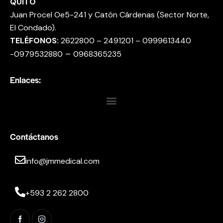
QUITO
Juan Procel Oe5-241 y Catón Cárdenas (Sector Norte,
El Condado).
TELÉFONOS:
2622800 – 2491201 – 0999613440
–
-0979532880
0968365235
Enlaces:
Contáctanos
info@jmmedical.com
+593 2 262 2800